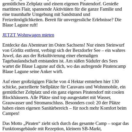
gemütlichen Zeltplatz und einem eigenen Piratendorf. Genieße
maritimes Flair, spannende Aktivitäten für die ganze Familie und
eine traumhafte Umgebung mit Sandstrand und
Freizeitmöglichkeiten. Bereit für unvergessliche Erlebnisse? Die
Blaue Lagune ruft!
JETZT Wohnwagen mieten
Entdecke das Abenteuer im Osten Sachsens! Nur einen Steinwurf
von Görlitz entfernt, verbirgt sich der Berzdorfer See – ein wahres
Juwel, das aus der Rekultivierung einer ehemaligen
Tagebaulandschaft entstanden ist. Am süßen Südufer des Sees
wartet die Blaue Lagune auf dich, wo das aufregende Piratencamp
Blaue Lagune seine Anker wirft.
Auf einer großzügigen Fläche von 4 Hektar entstehen hier 130
schicke, parzellierte Stellplätze für Caravans und Wohnmobile, ein
gemütlicher Zeltplatz und ein ganz eigenes Piratendorf mit coolen
Blockhäusern. Alle Plätze sind top ausgestattet mit Wasser,
Grauwasser und Stromanschluss. Besonders cool: 20 der Plätze
haben einen eigenen Sanitärbereich – für noch mehr Komfort beim
Campen!
Das Motto „Piraten“ zieht sich durch das gesamte Camp – sogar das
Funktionsgebäude mit Rezeption, kleinem SB-Markt,