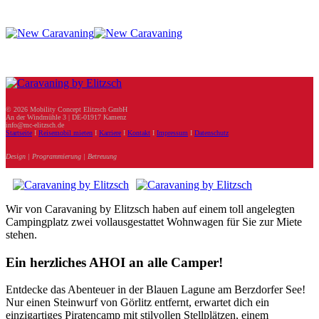
© 2026 Mobility Concept Elitzsch GmbH
An der Windmühle 3 | DE-01917 Kamenz
info@mc-elitzsch.de
Startseite
I
Reisemobil mieten
I
Karriere
I
Kontakt
I
Impressum
I
Datenschutz
Design | Programmierung | Betreuung
Wir von Caravaning by Elitzsch haben auf einem toll angelegten
Campingplatz zwei vollausgestattet Wohnwagen für Sie zur Miete
stehen.
Ein herzliches AHOI an alle Camper!
Entdecke das Abenteuer in der Blauen Lagune am Berzdorfer See!
Nur einen Steinwurf von Görlitz entfernt, erwartet dich ein
einzigartiges Piratencamp mit stilvollen Stellplätzen, einem