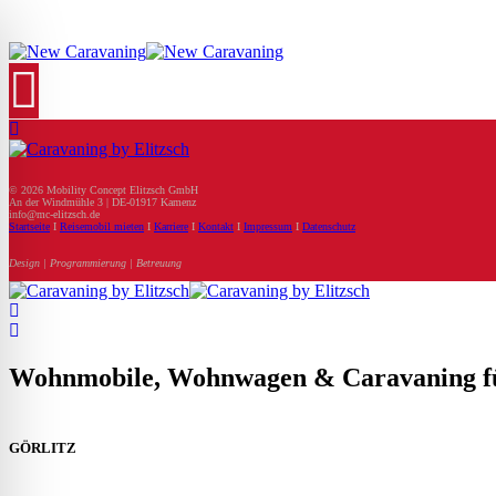
© 2026 Mobility Concept Elitzsch GmbH
An der Windmühle 3 | DE-01917 Kamenz
info@mc-elitzsch.de
Startseite
I
Reisemobil mieten
I
Karriere
I
Kontakt
I
Impressum
I
Datenschutz
Design | Programmierung | Betreuung
Wohnmobile, Wohnwagen & Caravaning für
GÖRLITZ