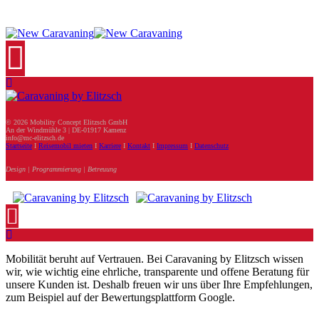
© 2026 Mobility Concept Elitzsch GmbH
An der Windmühle 3 | DE-01917 Kamenz
info@mc-elitzsch.de
Startseite
I
Reisemobil mieten
I
Karriere
I
Kontakt
I
Impressum
I
Datenschutz
Design | Programmierung | Betreuung
Mobilität beruht auf Vertrauen. Bei Caravaning by Elitzsch wissen
wir, wie wichtig eine ehrliche, transparente und offene Beratung für
unsere Kunden ist. Deshalb freuen wir uns über Ihre Empfehlungen,
zum Beispiel auf der Bewertungsplattform Google.